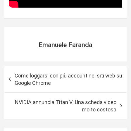
Emanuele Faranda
N
Come loggarsi con più account nei siti web su
a
Google Chrome
v
i
NVIDIA annuncia Titan V: Una scheda video
g
molto costosa
a
z