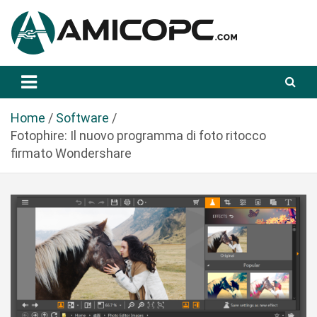
S
a
l
t
Novità Tecnologiche: Guide e News
Amicopc.com
a
a
l
Home
Software
c
Fotophire: Il nuovo programma di foto ritocco
o
firmato Wondershare
n
t
e
n
u
t
o