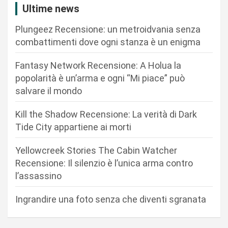
i
Ultime news
o
Plungeez Recensione: un metroidvania senza
n
combattimenti dove ogni stanza è un enigma
e
Fantasy Network Recensione: A Holua la
a
popolarità è un’arma e ogni “Mi piace” può
r
salvare il mondo
t
Kill the Shadow Recensione: La verità di Dark
i
Tide City appartiene ai morti
c
Yellowcreek Stories The Cabin Watcher
o
Recensione: Il silenzio è l’unica arma contro
l
l’assassino
i
Ingrandire una foto senza che diventi sgranata