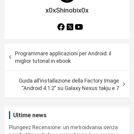
x0xShinobix0x
N
Programmare applicazioni per Android: il
a
miglior tutorial in ebook
v
i
Guida all’installazione della Factory Image
g
“Android 4.1.2” su Galaxy Nexus takju e 7
a
z
i
Ultime news
o
Plungeez Recensione: un metroidvania senza