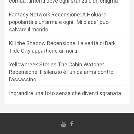
n
combattimenti dove ogni stanza è un enigma
e
Fantasy Network Recensione: A Holua la
a
popolarità è un’arma e ogni “Mi piace” può
r
salvare il mondo
t
Kill the Shadow Recensione: La verità di Dark
i
Tide City appartiene ai morti
c
Yellowcreek Stories The Cabin Watcher
o
Recensione: Il silenzio è l’unica arma contro
l
l’assassino
i
Ingrandire una foto senza che diventi sgranata