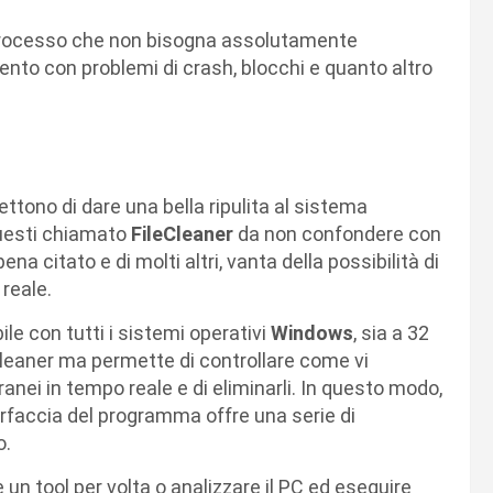
 processo che non bisogna assolutamente
 lento con problemi di crash, blocchi e quanto altro
tono di dare una bella ripulita al sistema
questi chiamato
FileCleaner
da non confondere con
na citato e di molti altri, vanta della possibilità di
 reale.
le con tutti i sistemi operativi
Windows
, sia a 32
Cleaner ma permette di controllare come vi
anei in tempo reale e di eliminarli. In questo modo,
erfaccia del programma offre una serie di
o.
re un tool per volta o analizzare il PC ed eseguire