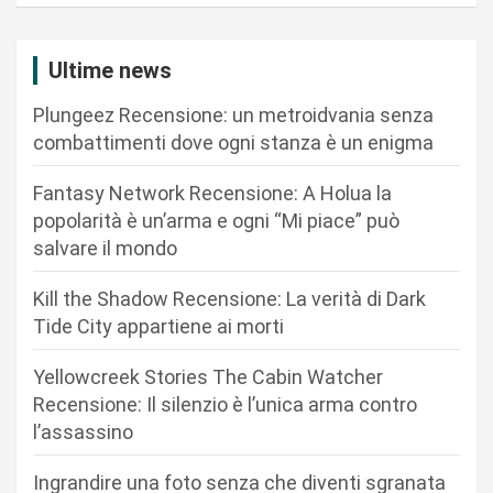
g
a
Ultime news
z
Plungeez Recensione: un metroidvania senza
i
combattimenti dove ogni stanza è un enigma
o
n
Fantasy Network Recensione: A Holua la
popolarità è un’arma e ogni “Mi piace” può
e
salvare il mondo
a
r
Kill the Shadow Recensione: La verità di Dark
Tide City appartiene ai morti
t
i
Yellowcreek Stories The Cabin Watcher
c
Recensione: Il silenzio è l’unica arma contro
l’assassino
o
l
Ingrandire una foto senza che diventi sgranata