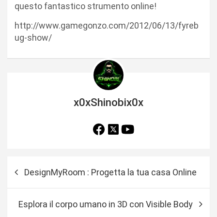
questo fantastico strumento online!
http://www.gamegonzo.com/2012/06/13/fyreb
ug-show/
x0xShinobix0x
N
DesignMyRoom : Progetta la tua casa Online
a
v
Esplora il corpo umano in 3D con Visible Body
i