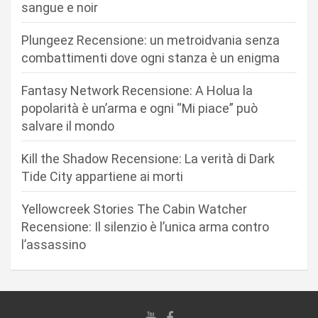
n
sangue e noir
e
Plungeez Recensione: un metroidvania senza
a
combattimenti dove ogni stanza è un enigma
r
Fantasy Network Recensione: A Holua la
t
popolarità è un’arma e ogni “Mi piace” può
i
salvare il mondo
c
Kill the Shadow Recensione: La verità di Dark
o
Tide City appartiene ai morti
l
i
Yellowcreek Stories The Cabin Watcher
Recensione: Il silenzio è l’unica arma contro
l’assassino