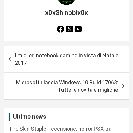
x0xShinobix0x
N
I migliori notebook gaming in vista di Natale
a
2017
v
i
Microsoft rilascia Windows 10 Build 17063:
g
Tutte le novità e migliorie
a
z
i
Ultime news
o
The Skin Stapler recensione: horror PSX tra