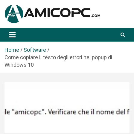
S
a
l
t
Novità Tecnologiche: Guide e News
Amicopc.com
a
a
l
Home
Software
c
Come copiare il testo degli errori nei popup di
o
Windows 10
n
t
e
n
u
t
o