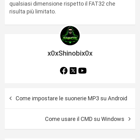
qualsiasi dimensione rispetto il FAT32 che
risulta più limitato.
x0xShinobix0x
N
Come impostare le suonerie MP3 su Android
a
v
Come usare il CMD su Windows
i
g