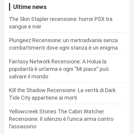
a
Ultime news
z
The Skin Stapler recensione: horror PSX tra
i
sangue e noir
o
n
Plungeez Recensione: un metroidvania senza
combattimenti dove ogni stanza è un enigma
e
a
Fantasy Network Recensione: A Holua la
r
popolarità è un’arma e ogni “Mi piace” può
salvare il mondo
t
i
Kill the Shadow Recensione: La verità di Dark
c
Tide City appartiene ai morti
o
Yellowcreek Stories The Cabin Watcher
l
Recensione: Il silenzio è l’unica arma contro
i
l’assassino