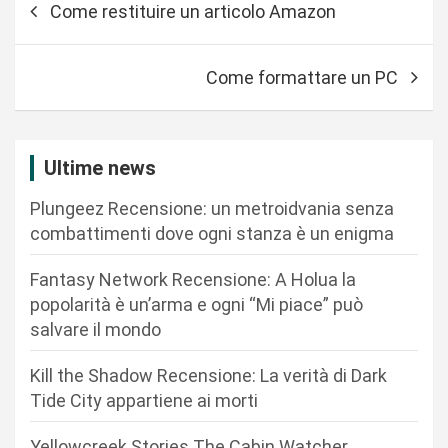
Come restituire un articolo Amazon
a
v
Come formattare un PC
i
g
a
Ultime news
z
Plungeez Recensione: un metroidvania senza
i
combattimenti dove ogni stanza è un enigma
o
n
Fantasy Network Recensione: A Holua la
popolarità è un’arma e ogni “Mi piace” può
e
salvare il mondo
a
r
Kill the Shadow Recensione: La verità di Dark
Tide City appartiene ai morti
t
i
Yellowcreek Stories The Cabin Watcher