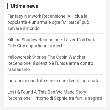
z
Ultime news
i
Fantasy Network Recensione: A Holua la
o
popolarità è un’arma e ogni “Mi piace” può
n
salvare il mondo
e
Kill the Shadow Recensione: La verità di Dark
a
Tide City appartiene ai morti
r
Yellowcreek Stories The Cabin Watcher
t
Recensione: Il silenzio è l’unica arma contro
i
l’assassino
c
Ingrandire una foto senza che diventi sgranata
o
l
Lost & Found A This Bed We Made Story
i
Recensione: il ritorno di Sophie tra furti e segreti