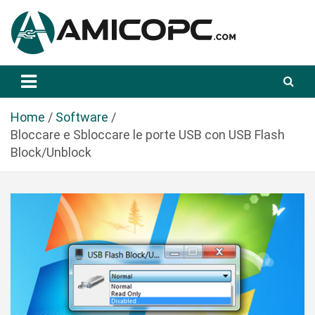
S
a
l
t
Novità Tecnologiche: Guide e News
Amicopc.com
a
a
l
Home
Software
c
Bloccare e Sbloccare le porte USB con USB Flash
o
Block/Unblock
n
t
e
n
u
t
o