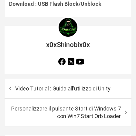
Download : USB Flash Block/Unblock
x0xShinobix0x
N
Video Tutorial : Guida all’utilizzo di Unity
a
v
Personalizzare il pulsante Start di Windows 7
i
con Win7 Start Orb Loader
g
a