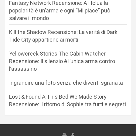
Fantasy Network Recensione: A Holua la
o
popolarità è un’arma e ogni “Mi piace” può
n
salvare il mondo
e
Kill the Shadow Recensione: La verità di Dark
a
Tide City appartiene ai morti
r
Yellowcreek Stories The Cabin Watcher
t
Recensione: Il silenzio è l’unica arma contro
i
l’assassino
c
Ingrandire una foto senza che diventi sgranata
o
l
Lost & Found A This Bed We Made Story
i
Recensione: il ritorno di Sophie tra furti e segreti