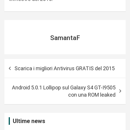
SamantaF
N
Scarica i migliori Antivirus GRATIS del 2015
a
v
Android 5.0.1 Lollipop sul Galaxy S4 GT-I9505
i
con una ROM leaked
g
a
z
Ultime news
i