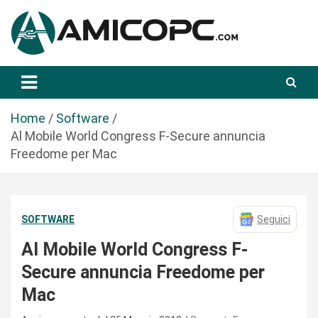
S
a
l
t
Novità Tecnologiche: Guide e News
Amicopc.com
a
a
l
Home
Software
c
Al Mobile World Congress F-Secure annuncia
o
Freedome per Mac
n
t
e
SOFTWARE
Seguici
n
u
Al Mobile World Congress F-
t
Secure annuncia Freedome per
o
Mac