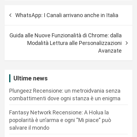
N
WhatsApp: I Canali arrivano anche in Italia
a
v
Guida alle Nuove Funzionalità di Chrome: dalla
i
Modalità Lettura alle Personalizzazioni
g
Avanzate
a
z
i
Ultime news
o
Plungeez Recensione: un metroidvania senza
n
combattimenti dove ogni stanza è un enigma
e
Fantasy Network Recensione: A Holua la
a
popolarità è un’arma e ogni “Mi piace” può
r
salvare il mondo