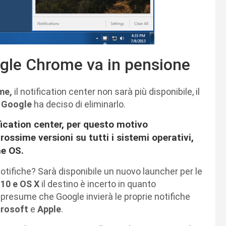
oogle Chrome va in pensione
me,
il notification center non sarà più disponibile, il
o
Google
ha deciso di eliminarlo.
ification center, per questo motivo
ossime versioni su tutti i sistemi operativi,
me OS.
tifiche? Sarà disponibile un nuovo launcher per le
10 e OS X
il destino è incerto in quanto
i presume che Google invierà le proprie notifiche
rosoft
e
Apple
.