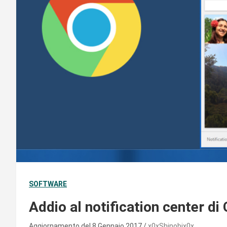
SOFTWARE
Addio al notification center d
Aggiornamento del 8 Gennaio 2017
x0xShinobix0x