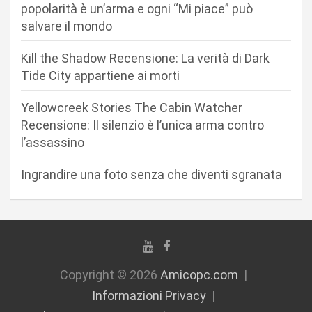
popolarità è un’arma e ogni “Mi piace” può
a
salvare il mondo
r
Kill the Shadow Recensione: La verità di Dark
t
Tide City appartiene ai morti
i
c
Yellowcreek Stories The Cabin Watcher
Recensione: Il silenzio è l’unica arma contro
o
l’assassino
l
i
Ingrandire una foto senza che diventi sgranata
Copyright © 2026
Amicopc.com
Informazioni Privacy