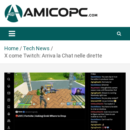
S
a
l
t
Novità Tecnologiche: Guide e News
Amicopc.com
a
a
l
Home
Tech News
c
X come Twitch: Arriva la Chat nelle dirette
o
n
t
e
n
u
t
o