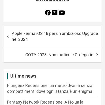
N
Apple Ferma iOS 18 per un ambizioso Upgrade
a
nel 2024
v
i
GOTY 2023: Nomination e Categorie
g
a
z
Ultime news
i
Plungeez Recensione: un metroidvania senza
o
combattimenti dove ogni stanza è un enigma
n
Fantasy Network Recensione: A Holua la
e