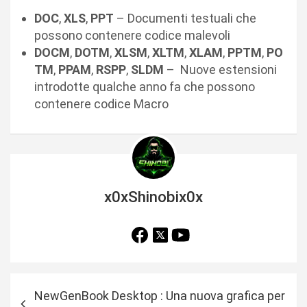
DOC
,
XLS
,
PPT
– Documenti testuali che
possono contenere codice malevoli
DOCM
,
DOTM
,
XLSM
,
XLTM
,
XLAM
,
PPTM
,
PO
TM
,
PPAM
,
RSPP
,
SLDM
– Nuove estensioni
introdotte qualche anno fa che possono
contenere codice Macro
x0xShinobix0x
N
NewGenBook Desktop : Una nuova grafica per
a