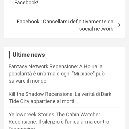
Facebook!
v
i
Facebook : Cancellarsi definitivamente dal
g
social network!
a
z
i
Ultime news
o
Fantasy Network Recensione: A Holua la
n
popolarità è un’arma e ogni “Mi piace” può
salvare il mondo
e
a
Kill the Shadow Recensione: La verità di Dark
r
Tide City appartiene ai morti
t
Yellowcreek Stories The Cabin Watcher
i
Recensione: Il silenzio è l’unica arma contro
c
l’assassino