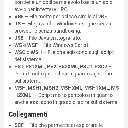
contiene un codice malevolo basta un solo
avvio per infettare il PC
VBE
– File molto pericoloso simile al VBS
JS
– File java che Windows esegue senza il
browser e senza sandboxing.
JSE
– File Java crittografato.
WS
o
WSF
– File Windows Script.
WSC
o
WSH
– File che agiscono sugli script
del sistema
PS1
,
PS1XML
,
PS2
,
PS2XML
,
PSC1
,
PSC2
–
Script molto pericolosi in quanto agiscono
sul sistema
MSH
,
MSH1
,
MSH2
,
MSHXML
,
MSH1XML
,
MS
H2XML
– Script molto pericolosi in quanto
anche essi sono in grado di agire sul sistema
Collegamenti
SCF
– File che permette di esplorare le