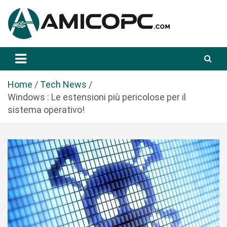
S
a
l
t
Novità Tecnologiche: Guide e News
Amicopc.com
a
a
l
Home
Tech News
c
Windows : Le estensioni più pericolose per il
o
sistema operativo!
n
t
e
n
u
t
o