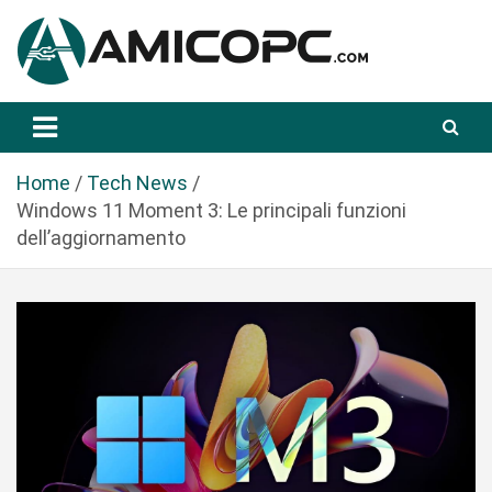
S
a
l
t
Novità Tecnologiche: Guide e News
Amicopc.com
a
a
l
Home
Tech News
c
Windows 11 Moment 3: Le principali funzioni
o
dell’aggiornamento
n
t
e
n
u
t
o