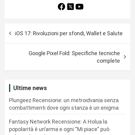
N
iOS 17: Rivoluzioni per sfondi, Wallet e Salute
a
v
Google Pixel Fold: Specifiche tecniche
i
complete
g
a
z
Ultime news
i
Plungeez Recensione: un metroidvania senza
o
combattimenti dove ogni stanza è un enigma
n
Fantasy Network Recensione: A Holua la
e
popolarità è un’arma e ogni “Mi piace” può
a