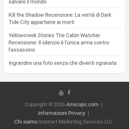
salvare il mondo
r
Kill the Shadow Recensione: La verità di Dark
t
Tide City appartiene ai morti
i
c
Yellowcreek Stories The Cabin Watcher
Recensione: Il silenzio è l’unica arma contro
o
l’assassino
l
i
Ingrandire una foto senza che diventi sgranata
Copyright © 2026
Amicopc.com
Informazioni Privacy
Chi siamo
Internet Marketing Services LLC