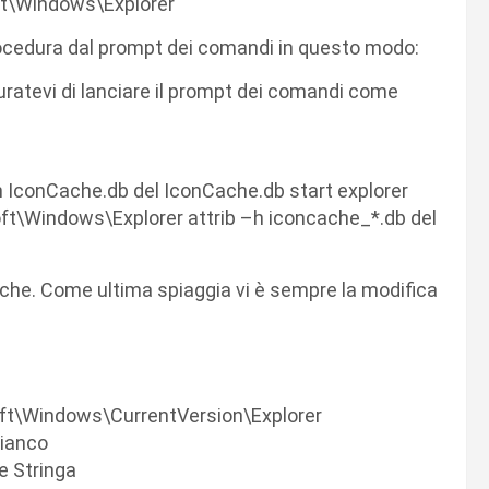
t\Windows\Explorer
procedura dal prompt dei comandi in questo modo:
curatevi di lanciare il prompt dei comandi come
h IconCache.db del IconCache.db start explorer
ft\Windows\Explorer attrib –h iconcache_*.db del
fiche. Come ultima spiaggia vi è sempre la modifica
Windows\CurrentVersion\Explorer
bianco
re Stringa