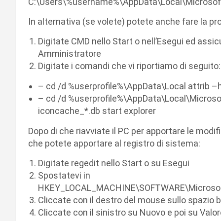
C:\Users\%username%\AppData\Local\Microsof
In alternativa (se volete) potete anche fare la 
Digitate CMD nello Start o nell’Esegui ed assi
Amministratore
Digitate i comandi che vi riportiamo di seguito:
– cd /d %userprofile%\AppData\Local attrib –
– cd /d %userprofile%\AppData\Local\Microso
iconcache_*.db start explorer
Dopo di che riavviate il PC per apportare le modi
che potete apportare al registro di sistema:
Digitate regedit nello Start o su Esegui
Spostatevi in
HKEY_LOCAL_MACHINE\SOFTWARE\Microsoft\
Cliccate con il destro del mouse sullo spazio 
Cliccate con il sinistro su Nuovo e poi su Valo