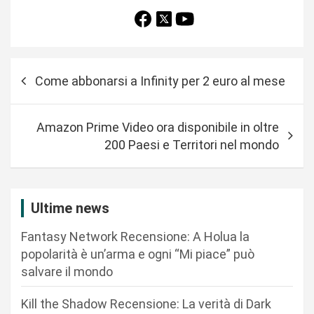
N
Come abbonarsi a Infinity per 2 euro al mese
a
v
Amazon Prime Video ora disponibile in oltre
i
200 Paesi e Territori nel mondo
g
a
z
Ultime news
i
Fantasy Network Recensione: A Holua la
o
popolarità è un’arma e ogni “Mi piace” può
n
salvare il mondo
e
Kill the Shadow Recensione: La verità di Dark