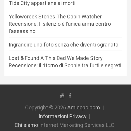
a
Tide City appartiene ai morti
r
Yellowcreek Stories The Cabin Watcher
t
Recensione: Il silenzio è l’unica arma contro
i
l’assassino
c
Ingrandire una foto senza che diventi sgranata
o
l
Lost & Found A This Bed We Made Story
i
Recensione: il ritorno di Sophie tra furti e segreti
Copyright © 2026
Amicopc.com
Informazioni Privacy
Chi siamo
Internet Marketing Services LLC