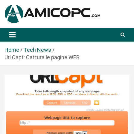
S
a
l
t
Novità Tecnologiche: Guide e News
Amicopc.com
a
a
l
Home
Tech News
c
Url Capt: Cattura le pagine WEB
o
n
t
e
n
u
t
o