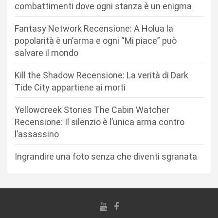
n
combattimenti dove ogni stanza è un enigma
e
Fantasy Network Recensione: A Holua la
a
popolarità è un’arma e ogni “Mi piace” può
r
salvare il mondo
t
Kill the Shadow Recensione: La verità di Dark
i
Tide City appartiene ai morti
c
Yellowcreek Stories The Cabin Watcher
o
Recensione: Il silenzio è l’unica arma contro
l
l’assassino
i
Ingrandire una foto senza che diventi sgranata