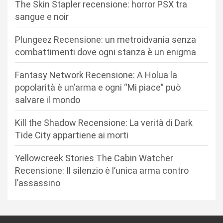
n
The Skin Stapler recensione: horror PSX tra
sangue e noir
e
a
Plungeez Recensione: un metroidvania senza
r
combattimenti dove ogni stanza è un enigma
t
Fantasy Network Recensione: A Holua la
i
popolarità è un’arma e ogni “Mi piace” può
c
salvare il mondo
o
Kill the Shadow Recensione: La verità di Dark
l
Tide City appartiene ai morti
i
Yellowcreek Stories The Cabin Watcher
Recensione: Il silenzio è l’unica arma contro
l’assassino