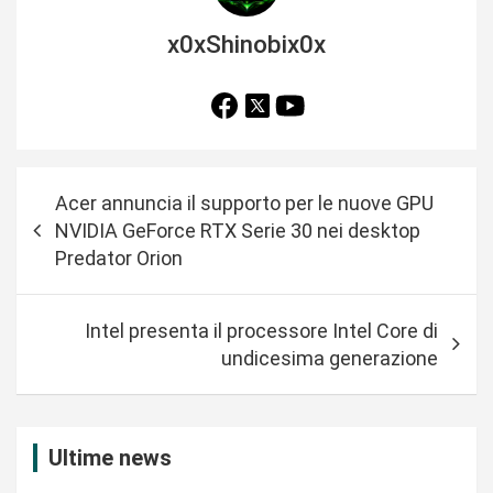
x0xShinobix0x
N
Acer annuncia il supporto per le nuove GPU
a
NVIDIA GeForce RTX Serie 30 nei desktop
v
Predator Orion
i
g
Intel presenta il processore Intel Core di
a
undicesima generazione
z
i
Ultime news
o