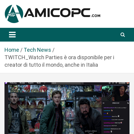
S
a
l
t
Novità Tecnologiche: Guide e News
Amicopc.com
a
a
l
Home
Tech News
c
TWITCH_Watch Parties è ora disponibile per i
o
creator di tutto il mondo, anche in Italia
n
t
e
n
u
t
o