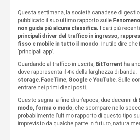
Questa settimana, la società canadese di gestio
pubblicato il suo ultimo rapporto sulle
Fenomeno I
non guida più alcuna classifica.
I dati più recen
principali driver del traffico in ingresso, rappre
fisso e mobile in tutto il mondo
. Inutile dire che
‘principali app’.
Guardando al traffico in uscita,
BitTorrent
ha anc
dove rappresenta il 4% della larghezza di banda. 
storage
,
FaceTime
,
Google
e
YouTube
. Sulle
con
entrare nei primi dieci posti.
Questo segna la fine di un’epoca; due decenni di
modo, forma o modo
, che scompare nello specc
probabilmente l’ultimo rapporto di questo tipo s
imprevisto da qualche parte in futuro, naturalme