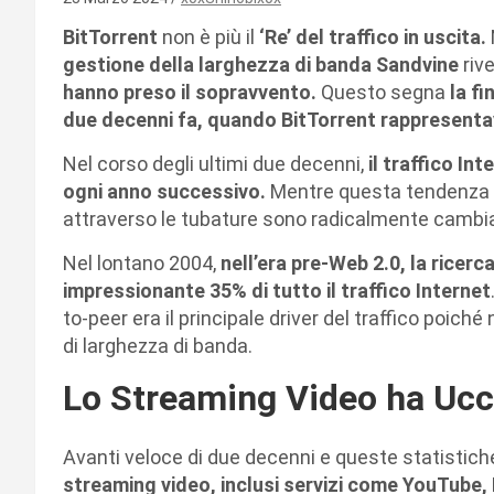
BitTorrent
non è più il
‘Re’ del traffico in uscita.
gestione della larghezza di banda Sandvine
riv
hanno preso il sopravvento.
Questo segna
la fi
due decenni fa, quando BitTorrent rappresentava
Nel corso degli ultimi due decenni,
il traffico In
ogni anno successivo.
Mentre questa tendenza st
attraverso le tubature sono radicalmente cambia
Nel lontano 2004,
nell’era pre-Web 2.0, la ricerc
impressionante 35% di tutto il traffico Internet
to-peer era il principale driver del traffico poic
di larghezza di banda.
Lo Streaming Video ha Ucci
Avanti veloce di due decenni e queste statistich
streaming video, inclusi servizi come YouTube, Net