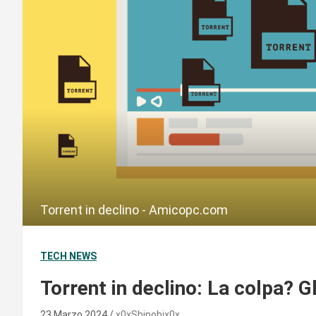
Torrent in declino - Amicopc.com
TECH NEWS
Torrent in declino: La colpa? G
23 Marzo 2024
x0xShinobix0x