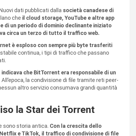
Nuovi dati pubblicati dalla
società canadese di
elano che
il cloud storage, YouTube e altre app
ne di un periodo di dominio declinante iniziato
 circa un terzo di tutto il traffico web.
ternet è esploso con sempre più byte trasferiti
abile continua, i tipi di traffico che passano
ti.
a indicava che BitTorrent era responsabile di un
. All’epoca, la condivisione di file tramite reti peer-
hé nessun altro servizio consumava grandi quantità
so la Star dei Torrent
e sono storia antica.
Con la crescita dello
flix e TikTok, il traffico di condivisione di file