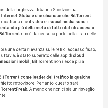
ne della larghezza di banda Sandvine ha
nternet Globale che chiarisce che BitTorrent
ti mostrano che
il video e i social media sono i
sentando più della metà di tutti i dati di accesso
BitTorrent
non è da nessuna parte nella lista delle
ora una certa rilevanza sulle reti di accesso fisso,
Tuttavia, è stato superato dalle app di
cloud
nessioni mobili
,
BitTorrent
non riesce più a
BitTorrent come leader del traffico in qualche
hietto retrovisore. Pertanto, questo sarà
u
TorrentFreak
. A meno che non ci sia un risveglio
nte.