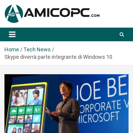
S
a
l
t
Novità Tecnologiche: Guide e News
Amicopc.com
a
a
l
Home
Tech News
c
Skype diverrà parte integrante di Windows 10
o
n
t
e
n
u
t
o