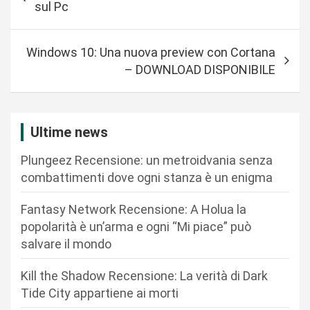
sul Pc
v
i
Windows 10: Una nuova preview con Cortana
g
– DOWNLOAD DISPONIBILE
a
z
i
Ultime news
o
Plungeez Recensione: un metroidvania senza
n
combattimenti dove ogni stanza è un enigma
e
Fantasy Network Recensione: A Holua la
a
popolarità è un’arma e ogni “Mi piace” può
r
salvare il mondo
t
Kill the Shadow Recensione: La verità di Dark
i
Tide City appartiene ai morti
c