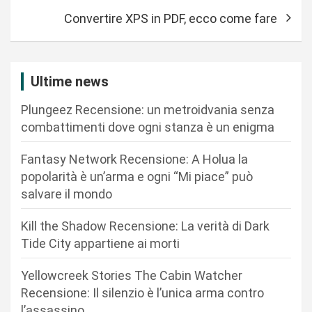
i
Convertire XPS in PDF, ecco come fare
g
a
z
Ultime news
i
Plungeez Recensione: un metroidvania senza
o
combattimenti dove ogni stanza è un enigma
n
Fantasy Network Recensione: A Holua la
e
popolarità è un’arma e ogni “Mi piace” può
a
salvare il mondo
r
Kill the Shadow Recensione: La verità di Dark
t
Tide City appartiene ai morti
i
c
Yellowcreek Stories The Cabin Watcher
Recensione: Il silenzio è l’unica arma contro
o
l’assassino