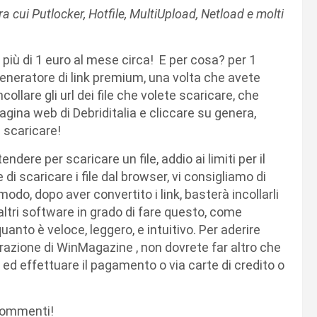
ra cui Putlocker, Hotfile, MultiUpload, Netload e molti
 più di 1 euro al mese circa! E per cosa? per 1
generatore di link premium, una volta che avete
ollare gli url dei file che volete scaricare, che
 pagina web di Debriditalia e cliccare su genera,
 scaricare!
dere per scaricare un file, addio ai limiti per il
di scaricare i file dal browser, vi consigliamo di
do, dopo aver convertito i link, basterà incollarli
 altri software in grado di fare questo, come
anto è veloce, leggero, e intuitivo. Per aderire
aborazione di WinMagazine , non dovrete far altro che
rvi ed effettuare il pagamento o via carte di credito o
commenti!