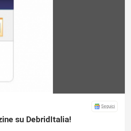
Seguici
ine su DebridItalia!