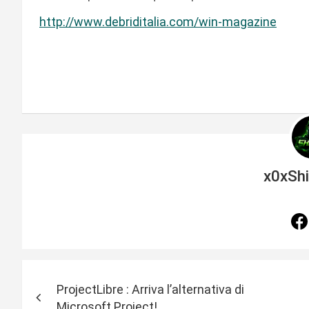
http://www.debriditalia.com/win-magazine
x0xSh
N
ProjectLibre : Arriva l’alternativa di
a
Microsoft Project!