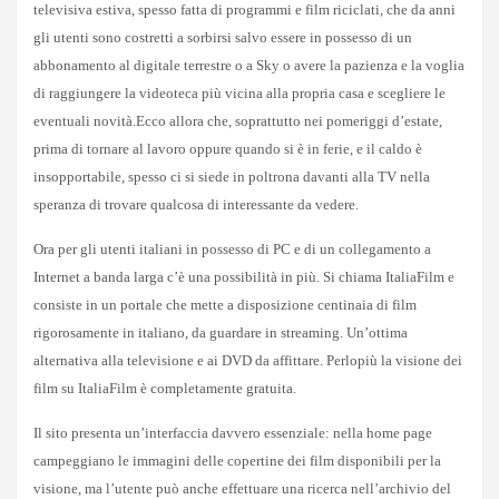
televisiva estiva, spesso fatta di programmi e film riciclati, che da anni
gli utenti sono costretti a sorbirsi salvo essere in possesso di un
abbonamento al digitale terrestre o a Sky o avere la pazienza e la voglia
di raggiungere la videoteca più vicina alla propria casa e scegliere le
eventuali novità.
Ecco allora che, soprattutto nei pomeriggi d’estate,
prima di tornare al lavoro oppure quando si è in ferie, e il caldo è
insopportabile, spesso ci si siede in poltrona davanti alla TV nella
speranza di trovare qualcosa di interessante da vedere.
Ora per gli utenti italiani in possesso di PC e di un collegamento a
Internet a banda larga c’è una possibilità in più. Si chiama ItaliaFilm e
consiste in un portale che mette a disposizione centinaia di film
rigorosamente in italiano, da guardare in streaming. Un’ottima
alternativa alla televisione e ai DVD da affittare. Perlopiù la visione dei
film su ItaliaFilm è completamente gratuita.
Il sito presenta un’interfaccia davvero essenziale: nella home page
campeggiano le immagini delle copertine dei film disponibili per la
visione, ma l’utente può anche effettuare una ricerca nell’archivio del