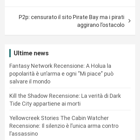
v
i
P2p: censurato il sito Pirate Bay ma i pirati
g
aggirano l’ostacolo
a
z
i
Ultime news
o
Fantasy Network Recensione: A Holua la
n
popolarità è un’arma e ogni “Mi piace” può
salvare il mondo
e
a
Kill the Shadow Recensione: La verità di Dark
r
Tide City appartiene ai morti
t
Yellowcreek Stories The Cabin Watcher
i
Recensione: Il silenzio è l’unica arma contro
c
l’assassino