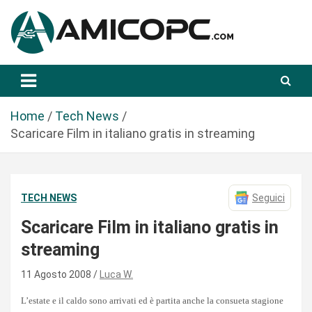
S
a
l
t
Novità Tecnologiche: Guide e News
Amicopc.com
a
a
l
Home
Tech News
c
Scaricare Film in italiano gratis in streaming
o
n
t
TECH NEWS
Seguici
e
n
Scaricare Film in italiano gratis in
u
streaming
t
o
11 Agosto 2008
Luca W.
L’estate e il caldo sono arrivati ed è partita anche la consueta stagione