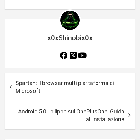
x0xShinobix0x
N
Spartan: Il browser multi piattaforma di
a
Microsoft
v
i
Android 5.0 Lollipop sul OnePlusOne: Guida
g
all’installazione
a
z