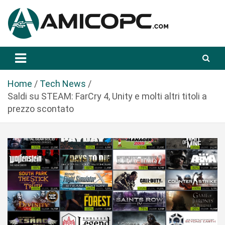
S
a
l
t
Novità Tecnologiche: Guide e News
Amicopc.com
a
a
l
Home
Tech News
c
Saldi su STEAM: FarCry 4, Unity e molti altri titoli a
o
prezzo scontato
n
t
e
n
u
t
o