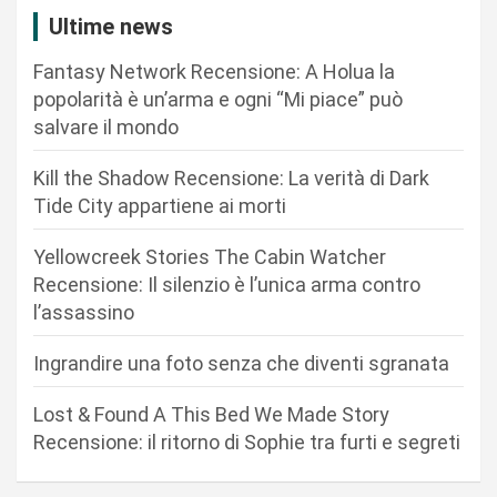
i
Ultime news
o
Fantasy Network Recensione: A Holua la
n
popolarità è un’arma e ogni “Mi piace” può
salvare il mondo
e
a
Kill the Shadow Recensione: La verità di Dark
r
Tide City appartiene ai morti
t
Yellowcreek Stories The Cabin Watcher
i
Recensione: Il silenzio è l’unica arma contro
c
l’assassino
o
Ingrandire una foto senza che diventi sgranata
l
i
Lost & Found A This Bed We Made Story
Recensione: il ritorno di Sophie tra furti e segreti