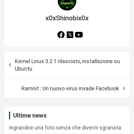
x0xShinobix0x
N
Kernel Linux 3.2.1 rilasciato, installazione su
a
Ubuntu
v
i
Ramnit : Un nuovo virus invade Facebook
g
a
z
Ultime news
i
Ingrandire una foto senza che diventi sgranata
o