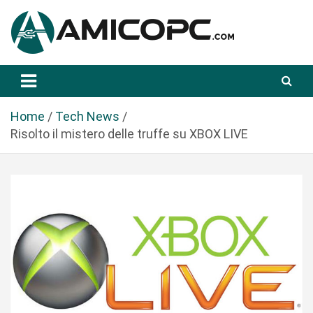
S
a
l
t
Novità Tecnologiche: Guide e News
Amicopc.com
a
a
l
Home
Tech News
c
Risolto il mistero delle truffe su XBOX LIVE
o
n
t
e
n
u
t
o