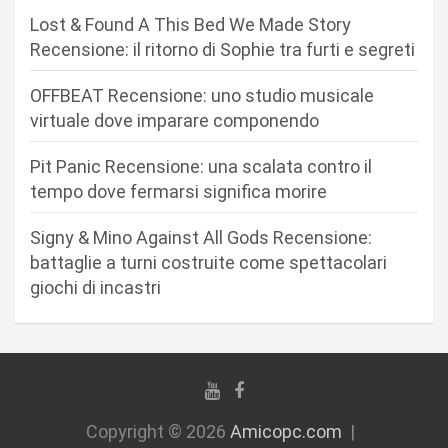
n
Lost & Found A This Bed We Made Story
Recensione: il ritorno di Sophie tra furti e segreti
e
a
OFFBEAT Recensione: uno studio musicale
r
virtuale dove imparare componendo
t
Pit Panic Recensione: una scalata contro il
i
tempo dove fermarsi significa morire
c
Signy & Mino Against All Gods Recensione:
o
battaglie a turni costruite come spettacolari
l
giochi di incastri
i
Copyright © 2026
Amicopc.com