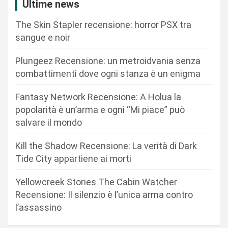
i
Ultime news
o
The Skin Stapler recensione: horror PSX tra
n
sangue e noir
e
Plungeez Recensione: un metroidvania senza
a
combattimenti dove ogni stanza è un enigma
r
Fantasy Network Recensione: A Holua la
t
popolarità è un’arma e ogni “Mi piace” può
i
salvare il mondo
c
Kill the Shadow Recensione: La verità di Dark
o
Tide City appartiene ai morti
l
i
Yellowcreek Stories The Cabin Watcher
Recensione: Il silenzio è l’unica arma contro
l’assassino