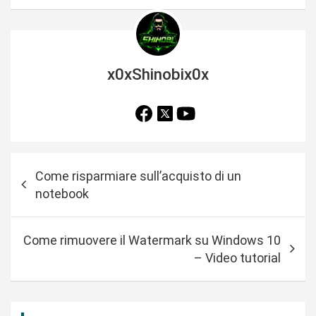
x0xShinobix0x
N
Come risparmiare sull’acquisto di un
a
notebook
v
i
Come rimuovere il Watermark su Windows 10
g
– Video tutorial
a
z