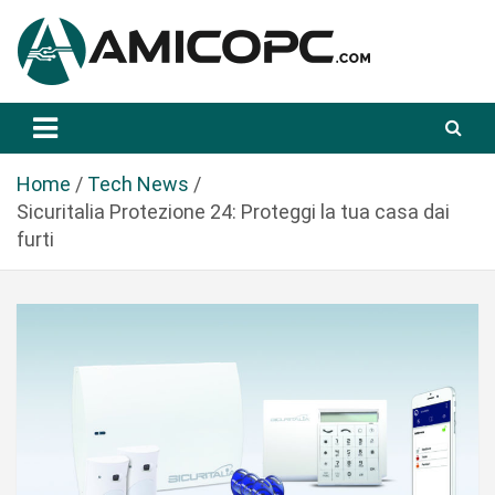
S
a
l
t
Novità Tecnologiche: Guide e News
Amicopc.com
a
a
l
Home
Tech News
c
Sicuritalia Protezione 24: Proteggi la tua casa dai
o
furti
n
t
e
n
u
t
o