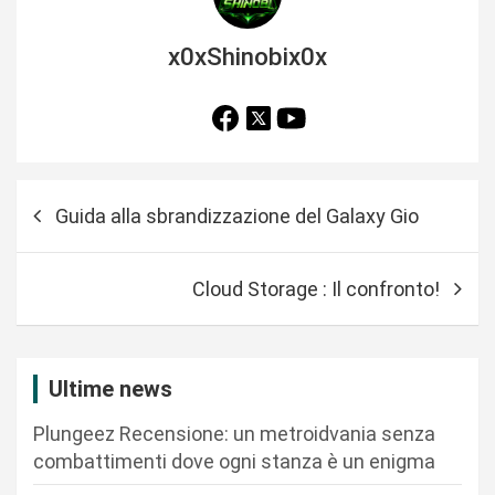
x0xShinobix0x
N
Guida alla sbrandizzazione del Galaxy Gio
a
v
Cloud Storage : Il confronto!
i
g
a
Ultime news
z
Plungeez Recensione: un metroidvania senza
i
combattimenti dove ogni stanza è un enigma
o