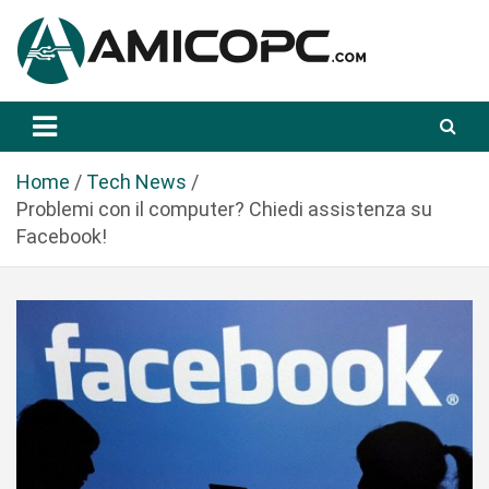
S
a
l
t
Novità Tecnologiche: Guide e News
Amicopc.com
a
a
l
Home
Tech News
c
Problemi con il computer? Chiedi assistenza su
o
Facebook!
n
t
e
n
u
t
o