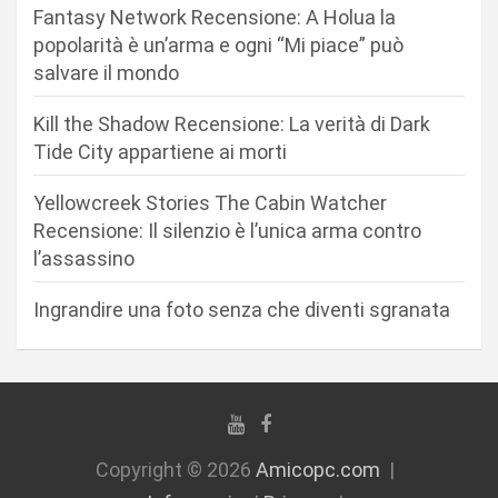
n
Fantasy Network Recensione: A Holua la
popolarità è un’arma e ogni “Mi piace” può
e
salvare il mondo
a
r
Kill the Shadow Recensione: La verità di Dark
Tide City appartiene ai morti
t
i
Yellowcreek Stories The Cabin Watcher
c
Recensione: Il silenzio è l’unica arma contro
l’assassino
o
l
Ingrandire una foto senza che diventi sgranata
i
Copyright © 2026
Amicopc.com