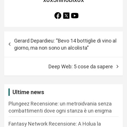
N
Gerard Depardieu: “Bevo 14 bottiglie di vino al
a
giorno, ma non sono un alcolista”
v
i
Deep Web: 5 cose da sapere
g
a
z
Ultime news
i
Plungeez Recensione: un metroidvania senza
o
combattimenti dove ogni stanza è un enigma
n
Fantasy Network Recensione: A Holua la
e