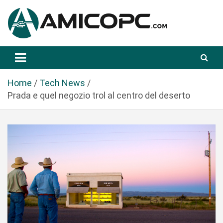
S
a
l
t
Novità Tecnologiche: Guide e News
Amicopc.com
a
a
l
Home
Tech News
c
Prada e quel negozio trol al centro del deserto
o
n
t
e
n
u
t
o