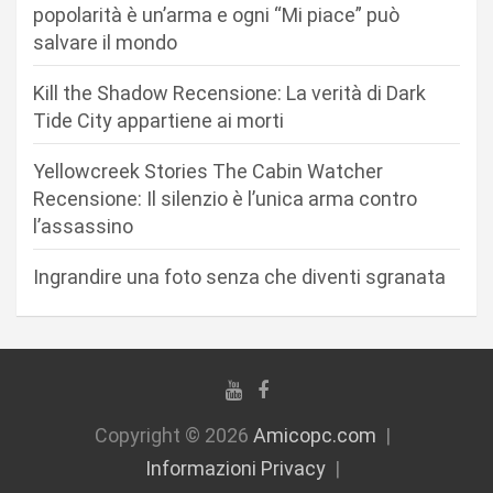
popolarità è un’arma e ogni “Mi piace” può
a
salvare il mondo
r
Kill the Shadow Recensione: La verità di Dark
t
Tide City appartiene ai morti
i
c
Yellowcreek Stories The Cabin Watcher
Recensione: Il silenzio è l’unica arma contro
o
l’assassino
l
i
Ingrandire una foto senza che diventi sgranata
Copyright © 2026
Amicopc.com
Informazioni Privacy