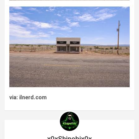
via: ilnerd.com
x0xShinobix0x