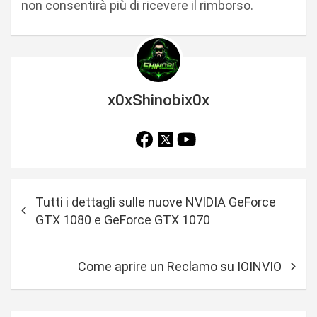
non consentirà più di ricevere il rimborso.
x0xShinobix0x
N
Tutti i dettagli sulle nuove NVIDIA GeForce
a
GTX 1080 e GeForce GTX 1070
v
i
Come aprire un Reclamo su IOINVIO
g
a