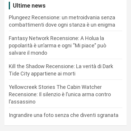
z
Ultime news
i
Plungeez Recensione: un metroidvania senza
o
combattimenti dove ogni stanza è un enigma
n
Fantasy Network Recensione: A Holua la
e
popolarità è un’arma e ogni “Mi piace” può
a
salvare il mondo
r
Kill the Shadow Recensione: La verità di Dark
t
Tide City appartiene ai morti
i
c
Yellowcreek Stories The Cabin Watcher
Recensione: Il silenzio è l’unica arma contro
o
l’assassino
l
i
Ingrandire una foto senza che diventi sgranata