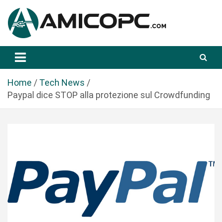
S
a
l
t
Novità Tecnologiche: Guide e News
Amicopc.com
a
a
l
Home
Tech News
c
Paypal dice STOP alla protezione sul Crowdfunding
o
n
t
e
n
u
t
o