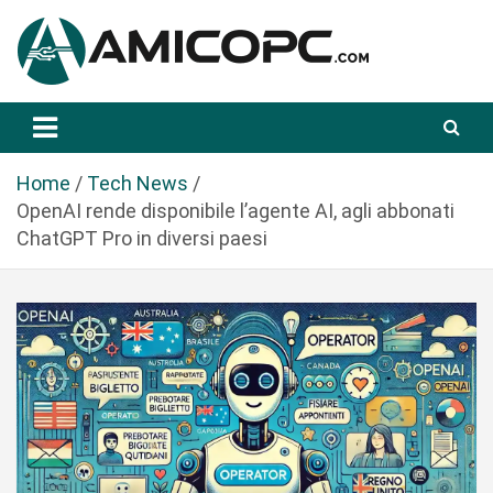
S
a
l
t
Novità Tecnologiche: Guide e News
Amicopc.com
a
a
l
Home
Tech News
c
OpenAI rende disponibile l’agente AI, agli abbonati
o
ChatGPT Pro in diversi paesi
n
t
e
n
u
t
o