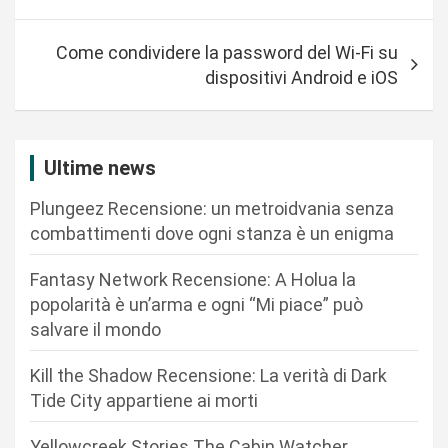
v
i
Come condividere la password del Wi-Fi su
g
dispositivi Android e iOS
a
z
i
Ultime news
o
Plungeez Recensione: un metroidvania senza
n
combattimenti dove ogni stanza è un enigma
e
Fantasy Network Recensione: A Holua la
a
popolarità è un’arma e ogni “Mi piace” può
r
salvare il mondo
t
Kill the Shadow Recensione: La verità di Dark
i
Tide City appartiene ai morti
c
Yellowcreek Stories The Cabin Watcher