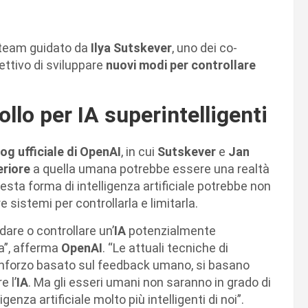
 team guidato da
Ilya Sutskever
, uno dei co-
iettivo di sviluppare
nuovi modi per controllare
llo per IA superintelligenti
log ufficiale di OpenAI
, in cui
Sutskever
e
Jan
eriore
a quella umana potrebbe essere una realtà
esta forma di intelligenza artificiale potrebbe non
sistemi per controllarla e limitarla.
are o controllare un’
IA
potenzialmente
la”, afferma
OpenAI
. “Le attuali tecniche di
inforzo basato sul feedback umano, si basano
e l’
IA
. Ma gli esseri umani non saranno in grado di
genza artificiale molto più intelligenti di noi”.