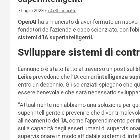
7 Luglio 2023
x0xShinobix0x
OpenAI
ha annunciato di aver formato un nuovo
fondatori dell’azienda e capo scienziato, con l’ob
sistemi d’IA superintelligenti.
Sviluppare sistemi di contro
L’annuncio è stato fatto attraverso un post sul
b
Leike
prevedono che l’IA con un’
intelligenza sup
entro un decennio. Gli scienziati spiegano che qu
essere benevola e che sarà necessario sviluppare 
“Attualmente non abbiamo una soluzione per guid
superintelligente e prevenire che diventi malevo
allineamento dell’
IA
, come l’apprendimento per r
sulla capacità degli esseri umani di supervisionar
supervisionare in modo affidabile sistemi di intelli