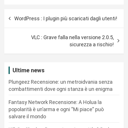
N
WordPress : I plugin più scaricati dagli utenti!
a
v
VLC : Grave falla nella versione 2.0.5,
i
sicurezza a rischio!
g
a
z
Ultime news
i
Plungeez Recensione: un metroidvania senza
o
combattimenti dove ogni stanza è un enigma
n
Fantasy Network Recensione: A Holua la
e
popolarità è un’arma e ogni “Mi piace” può
a
salvare il mondo
r