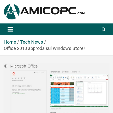
S
a
l
t
Novità Tecnologiche: Guide e News
Amicopc.com
a
a
l
Home
Tech News
c
Office 2013 approda sul Windows Store!
o
n
t
e
n
u
t
o