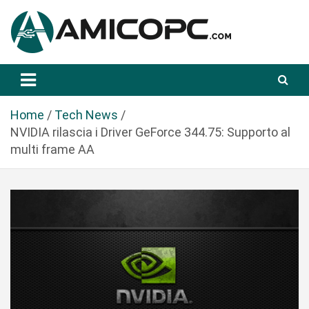
S
a
l
t
Novità Tecnologiche: Guide e News
Amicopc.com
a
a
l
Home
Tech News
c
NVIDIA rilascia i Driver GeForce 344.75: Supporto al
o
multi frame AA
n
t
e
n
u
t
o