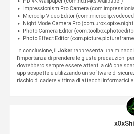
HD 4K Wallpaper (com.hd.h4ks.wallpaper)
Impressionism Pro Camera (com.impressioni
Microclip Video Editor (com.microclip.vodeoedi
Night Mode Camera Pro (com.urox.opixe.nigh
Photo Camera Editor (com.toolbox.photoedito
Photo Effect Editor (com.picture.pictureframe
In conclusione, il
Joker
rappresenta una minaccia 
l’importanza di prendere le giuste precauzioni per 
dovrebbero sempre essere attenti a ciò che scaric
app sospette e utilizzando un software di sicurezz
rischio di cadere vittima di attacchi informatici 
x0xSh