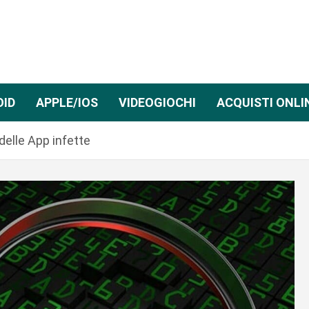
OID
APPLE/IOS
VIDEOGIOCHI
ACQUISTI ONLI
delle App infette