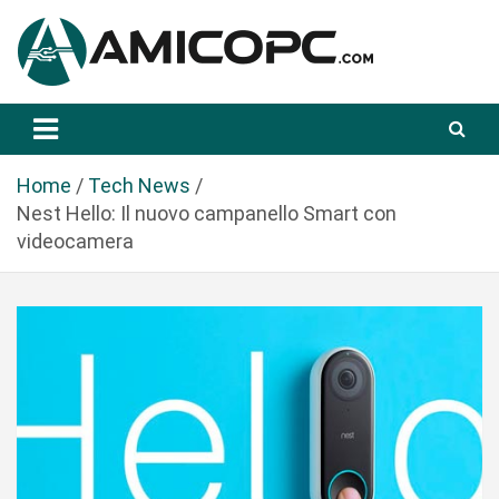
S
a
l
t
Novità Tecnologiche: Guide e News
Amicopc.com
a
a
l
Home
Tech News
c
Nest Hello: Il nuovo campanello Smart con
o
videocamera
n
t
e
n
u
t
o