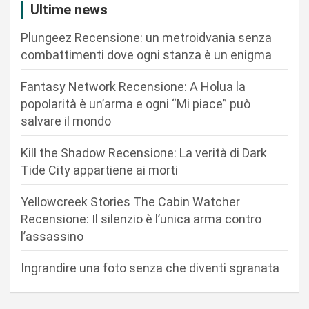
a
Ultime news
z
Plungeez Recensione: un metroidvania senza
i
combattimenti dove ogni stanza è un enigma
o
n
Fantasy Network Recensione: A Holua la
popolarità è un’arma e ogni “Mi piace” può
e
salvare il mondo
a
r
Kill the Shadow Recensione: La verità di Dark
Tide City appartiene ai morti
t
i
Yellowcreek Stories The Cabin Watcher
c
Recensione: Il silenzio è l’unica arma contro
l’assassino
o
l
Ingrandire una foto senza che diventi sgranata
i