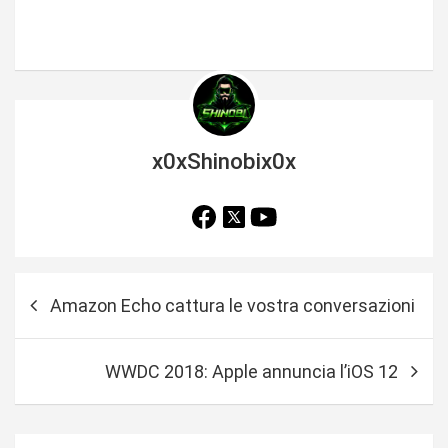
x0xShinobix0x
N
Amazon Echo cattura le vostra conversazioni
a
v
WWDC 2018: Apple annuncia l’iOS 12
i
g