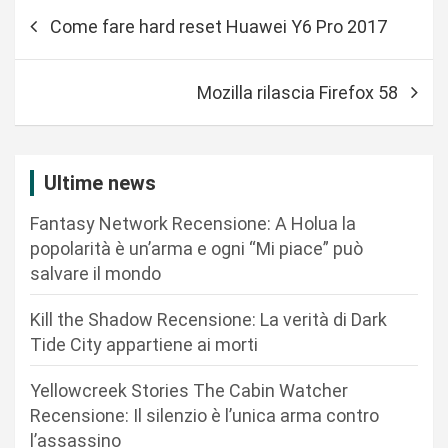
N
Come fare hard reset Huawei Y6 Pro 2017
a
v
Mozilla rilascia Firefox 58
i
g
a
Ultime news
z
Fantasy Network Recensione: A Holua la
i
popolarità è un’arma e ogni “Mi piace” può
o
salvare il mondo
n
Kill the Shadow Recensione: La verità di Dark
e
Tide City appartiene ai morti
a
r
Yellowcreek Stories The Cabin Watcher
Recensione: Il silenzio è l’unica arma contro
t
l’assassino