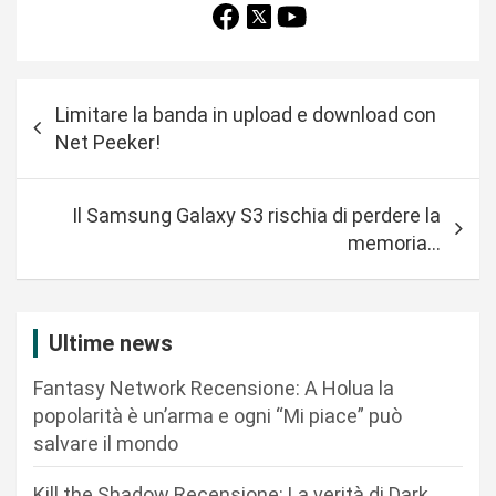
N
Limitare la banda in upload e download con
a
Net Peeker!
v
i
Il Samsung Galaxy S3 rischia di perdere la
g
memoria…
a
z
i
Ultime news
o
Fantasy Network Recensione: A Holua la
n
popolarità è un’arma e ogni “Mi piace” può
salvare il mondo
e
a
Kill the Shadow Recensione: La verità di Dark