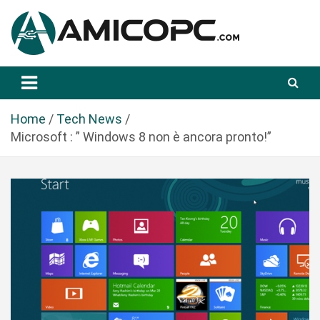
S
a
l
t
Novità Tecnologiche: Guide e News
Amicopc.com
a
a
l
Home
Tech News
c
Microsoft : ” Windows 8 non è ancora pronto!”
o
n
t
e
n
u
t
o