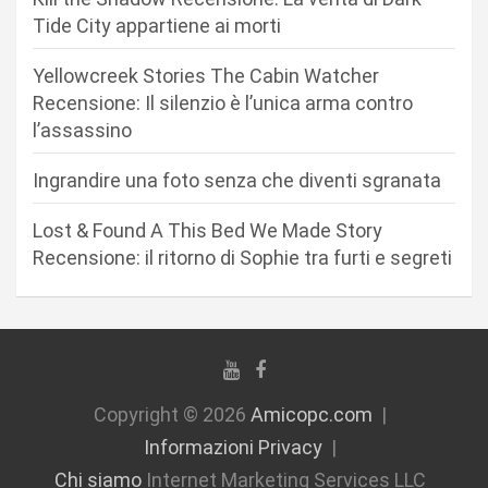
r
Tide City appartiene ai morti
t
Yellowcreek Stories The Cabin Watcher
i
Recensione: Il silenzio è l’unica arma contro
c
l’assassino
o
Ingrandire una foto senza che diventi sgranata
l
i
Lost & Found A This Bed We Made Story
Recensione: il ritorno di Sophie tra furti e segreti
Copyright © 2026
Amicopc.com
Informazioni Privacy
Chi siamo
Internet Marketing Services LLC