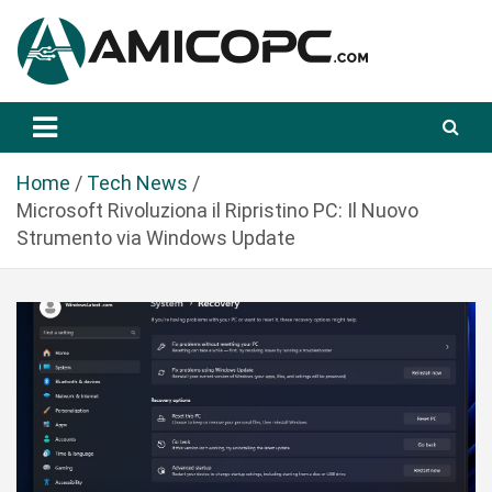
S
a
l
t
Novità Tecnologiche: Guide e News
Amicopc.com
a
a
l
Home
Tech News
c
Microsoft Rivoluziona il Ripristino PC: Il Nuovo
o
Strumento via Windows Update
n
t
e
n
u
t
o