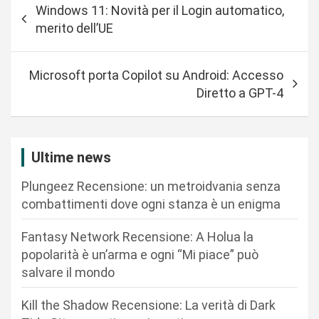
Windows 11: Novità per il Login automatico,
a
merito dell’UE
v
i
Microsoft porta Copilot su Android: Accesso
g
Diretto a GPT-4
a
z
i
Ultime news
o
Plungeez Recensione: un metroidvania senza
n
combattimenti dove ogni stanza è un enigma
e
Fantasy Network Recensione: A Holua la
a
popolarità è un’arma e ogni “Mi piace” può
r
salvare il mondo
t
Kill the Shadow Recensione: La verità di Dark
i