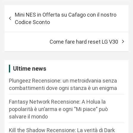
N
Mini NES in Offerta su Cafago con il nostro
a
Codice Sconto
v
i
Come fare hard reset LG V30
g
a
z
Ultime news
i
Plungeez Recensione: un metroidvania senza
o
combattimenti dove ogni stanza è un enigma
n
Fantasy Network Recensione: A Holua la
e
popolarità è un’arma e ogni “Mi piace” può
a
salvare il mondo
r
Kill the Shadow Recensione: La verità di Dark