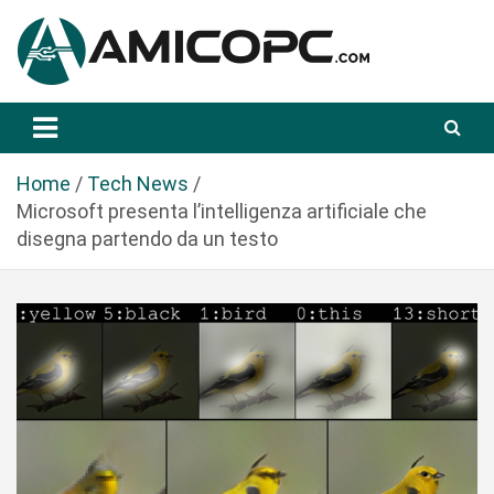
S
a
l
t
Novità Tecnologiche: Guide e News
Amicopc.com
a
a
l
Home
Tech News
c
Microsoft presenta l’intelligenza artificiale che
o
disegna partendo da un testo
n
t
e
n
u
t
o