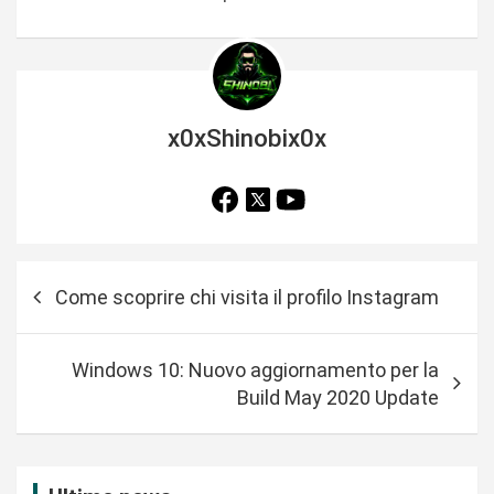
x0xShinobix0x
N
Come scoprire chi visita il profilo Instagram
a
v
Windows 10: Nuovo aggiornamento per la
i
Build May 2020 Update
g
a
z