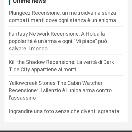
Ultime news
i
Plungeez Recensione: un metroidvania senza
o
combattimenti dove ogni stanza è un enigma
n
Fantasy Network Recensione: A Holua la
e
popolarità è un’arma e ogni “Mi piace” può
a
salvare il mondo
r
Kill the Shadow Recensione: La verità di Dark
t
Tide City appartiene ai morti
i
c
Yellowcreek Stories The Cabin Watcher
Recensione: Il silenzio è l’unica arma contro
o
l’assassino
l
i
Ingrandire una foto senza che diventi sgranata