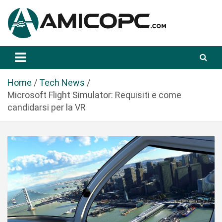
S
a
l
t
Novità Tecnologiche: Guide e News
Amicopc.com
a
a
l
Home
Tech News
c
Microsoft Flight Simulator: Requisiti e come
o
candidarsi per la VR
n
t
e
n
u
t
o