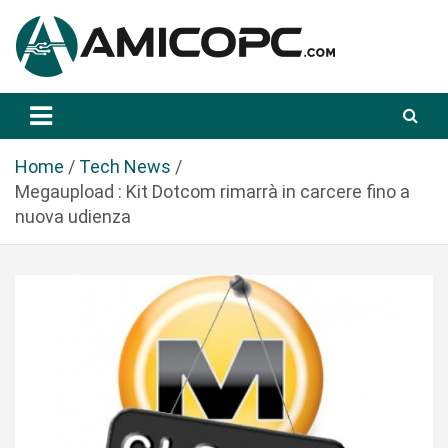
S
a
l
t
Novità Tecnologiche: Guide e News
Amicopc.com
a
a
l
Home
Tech News
c
Megaupload : Kit Dotcom rimarrà in carcere fino a
o
nuova udienza
n
t
e
n
u
t
o