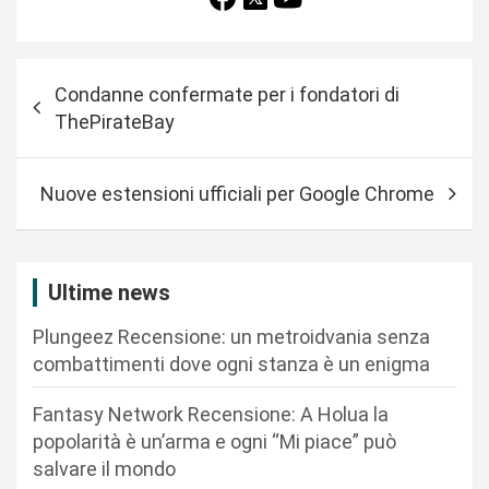
N
Condanne confermate per i fondatori di
a
ThePirateBay
v
i
Nuove estensioni ufficiali per Google Chrome
g
a
z
Ultime news
i
Plungeez Recensione: un metroidvania senza
o
combattimenti dove ogni stanza è un enigma
n
Fantasy Network Recensione: A Holua la
e
popolarità è un’arma e ogni “Mi piace” può
a
salvare il mondo