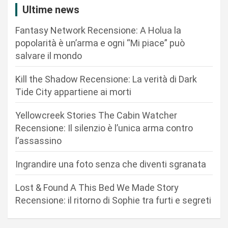
z
Ultime news
i
Fantasy Network Recensione: A Holua la
o
popolarità è un’arma e ogni “Mi piace” può
n
salvare il mondo
e
Kill the Shadow Recensione: La verità di Dark
a
Tide City appartiene ai morti
r
Yellowcreek Stories The Cabin Watcher
t
Recensione: Il silenzio è l’unica arma contro
i
l’assassino
c
Ingrandire una foto senza che diventi sgranata
o
l
Lost & Found A This Bed We Made Story
i
Recensione: il ritorno di Sophie tra furti e segreti