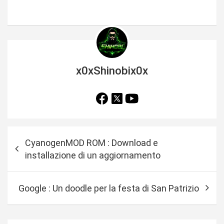
x0xShinobix0x
N
CyanogenMOD ROM : Download e
a
installazione di un aggiornamento
v
i
Google : Un doodle per la festa di San Patrizio
g
a