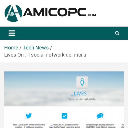
S
a
l
t
Novità Tecnologiche: Guide e News
Amicopc.com
a
a
l
Home
Tech News
c
Lives On : Il social network dei morti
o
n
t
e
n
u
t
o