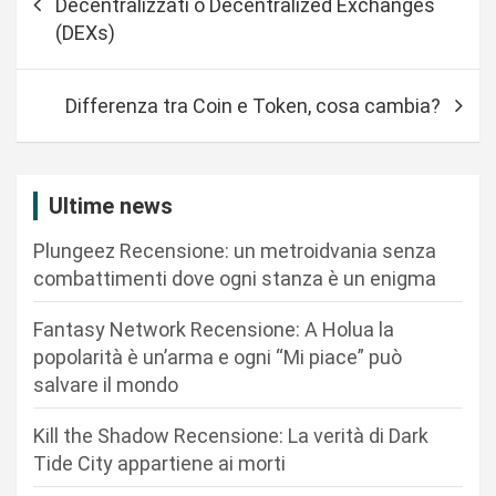
Decentralizzati o Decentralized Exchanges
v
(DEXs)
i
g
Differenza tra Coin e Token, cosa cambia?
a
z
i
Ultime news
o
Plungeez Recensione: un metroidvania senza
n
combattimenti dove ogni stanza è un enigma
e
Fantasy Network Recensione: A Holua la
a
popolarità è un’arma e ogni “Mi piace” può
r
salvare il mondo
t
Kill the Shadow Recensione: La verità di Dark
i
Tide City appartiene ai morti
c