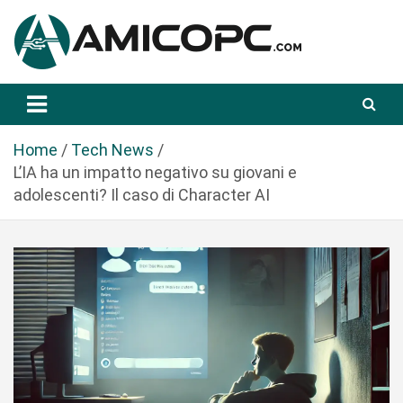
S
a
l
t
Novità Tecnologiche: Guide e News
Amicopc.com
a
a
l
Home
Tech News
c
L’IA ha un impatto negativo su giovani e
o
adolescenti? Il caso di Character AI
n
t
e
n
u
t
o