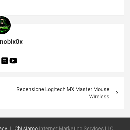
inobix0x
Recensione Logitech MX Master Mouse
Wireless
vacy
Chi siamo
Internet Marketing Services LLC