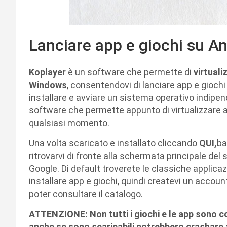
Lanciare app e giochi su 
Koplayer
è un software che permette di
virtuali
Windows
, consentendovi di lanciare app e giochi
installare e avviare un sistema operativo indipen
software che permette appunto di virtualizzare a
qualsiasi momento.
Una volta scaricato e installato cliccando
QUI,
ba
ritrovarvi di fronte alla schermata principale de
Google. Di default troverete le classiche applicazio
installare app e giochi, quindi createvi un accoun
poter consultare il catalogo.
ATTENZIONE: Non tutti i giochi e le app sono com
anche se sono scaricabili potrebbero crashare