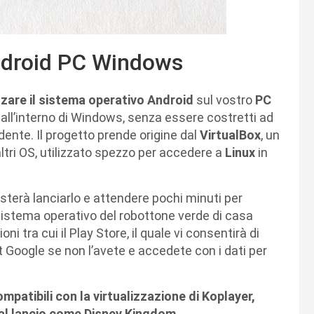
Android PC Windows
zzare il sistema operativo Android
sul vostro
PC
 all’interno di Windows, senza essere costretti ad
dente. Il progetto prende origine dal
VirtualBox
, un
ltri OS, utilizzato spezzo per accedere a
Linux
in
sterà lanciarlo e attendere pochi minuti per
l sistema operativo del robottone verde di casa
ni tra cui il Play Store, il quale vi consentirà di
t Google se non l’avete e accedete con i dati per
patibili con la virtualizzazione di Koplayer,
 al lancio come Disney Kingdom.