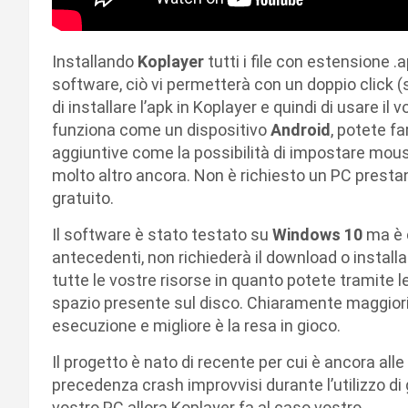
Installando
Koplayer
tutti i file con estensione 
software, ciò vi permetterà con un doppio click (
di installare l’apk in Koplayer e quindi di usare il
funziona come un dispositivo
Android
, potete f
aggiuntive come la possibilità di impostare mous
molto altro ancora. Non è richiesto un PC prestan
gratuito.
Il software è stato testato su
Windows 10
ma è c
antecedenti, non richiederà il download o instal
tutte le vostre risorse in quanto potete tramite 
spazio presente sul disco. Chiaramente maggiori
esecuzione e migliore è la resa in gioco.
Il progetto è nato di recente per cui è ancora all
precedenza crash improvvisi durante l’utilizzo di 
vostro PC allora Koplayer fa al caso vostro.