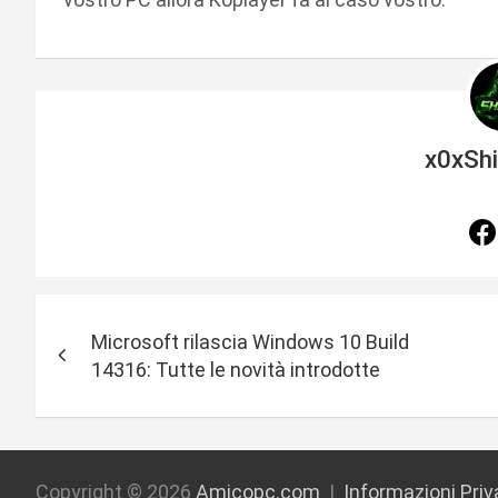
x0xSh
N
Microsoft rilascia Windows 10 Build
a
14316: Tutte le novità introdotte
v
i
Copyright © 2026
Amicopc.com
Informazioni Pri