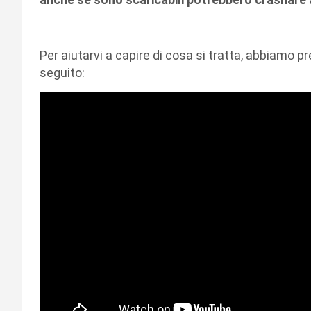
Per aiutarvi a capire di cosa si tratta, abbiamo pr
seguito: