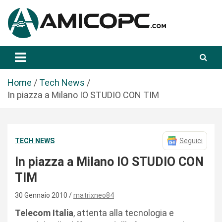
S
a
l
t
Novità Tecnologiche: Guide e News
Amicopc.com
a
a
l
Home
Tech News
c
In piazza a Milano IO STUDIO CON TIM
o
n
t
TECH NEWS
Seguici
e
n
In piazza a Milano IO STUDIO CON
u
TIM
t
o
30 Gennaio 2010
matrixneo84
Telecom Italia
, attenta alla tecnologia e