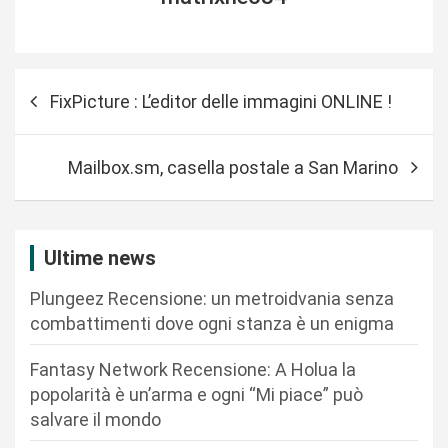
N
FixPicture : L’editor delle immagini ONLINE !
a
v
Mailbox.sm, casella postale a San Marino
i
g
a
Ultime news
z
Plungeez Recensione: un metroidvania senza
i
combattimenti dove ogni stanza è un enigma
o
n
Fantasy Network Recensione: A Holua la
popolarità è un’arma e ogni “Mi piace” può
e
salvare il mondo
a