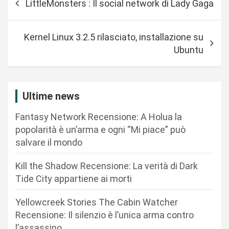
LittleMonsters : Il social network di Lady Gaga
a
v
Kernel Linux 3.2.5 rilasciato, installazione su
i
Ubuntu
g
a
z
Ultime news
i
Fantasy Network Recensione: A Holua la
o
popolarità è un’arma e ogni “Mi piace” può
n
salvare il mondo
e
Kill the Shadow Recensione: La verità di Dark
a
Tide City appartiene ai morti
r
Yellowcreek Stories The Cabin Watcher
t
Recensione: Il silenzio è l’unica arma contro
i
l’assassino