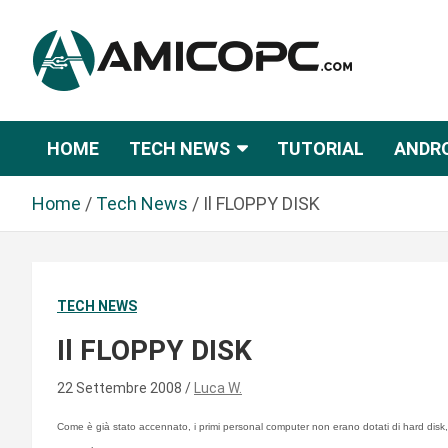
S
a
l
t
Novità Tecnologiche: Guide e News
Amicopc.com
a
a
HOME
TECH NEWS
TUTORIAL
ANDR
l
c
Home
Tech News
Il FLOPPY DISK
o
n
t
e
TECH NEWS
n
u
Il FLOPPY DISK
t
o
22 Settembre 2008
Luca W.
Come è già stato accennato, i primi personal computer non erano dotati di hard disk, be