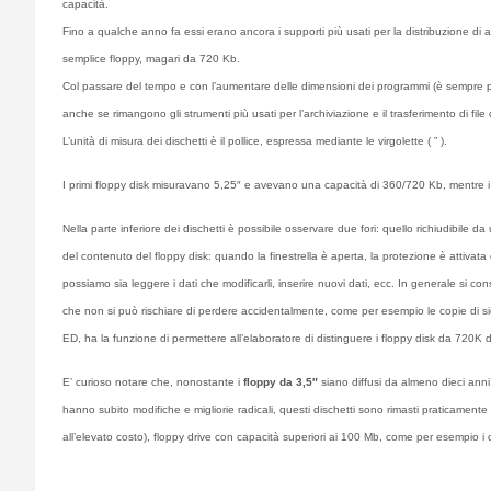
capacità.
Fino a qualche anno fa essi erano ancora i supporti più usati per la distribuzione di
semplice floppy, magari da 720 Kb.
Col passare del tempo e con l’aumentare delle dimensioni dei programmi (è sempre pi
anche se rimangono gli strumenti più usati per l’archiviazione e il trasferimento di file 
L’unità di misura dei dischetti è il pollice, espressa mediante le virgolette ( ” ).
I primi floppy disk misuravano 5,25″ e avevano una capacità di 360/720 Kb, mentre 
Nella parte inferiore dei dischetti è possibile osservare due fori: quello richiudibile da 
del contenuto del floppy disk: quando la finestrella è aperta, la protezione è attivata e
possiamo sia leggere i dati che modificarli, inserire nuovi dati, ecc. In generale si co
che non si può rischiare di perdere accidentalmente, come per esempio le copie di sicu
ED, ha la funzione di permettere all’elaboratore di distinguere i floppy disk da 720K
E’ curioso notare che, nonostante i
floppy da 3,5″
siano diffusi da almeno dieci anni
hanno subito modifiche e migliorie radicali, questi dischetti sono rimasti praticamen
all’elevato costo), floppy drive con capacità superiori ai 100 Mb, come per esempio i 