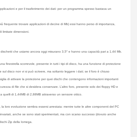
 applicazioni e per il trasferimento dei dati: per un programma spesso bastava un
ù frequente trovare applicazioni di decine di Mb) essi hanno perso di importanza,
di limitate dimensioni.
i dischetti che usiamo ancora oggi misurano 3,5″ e hanno una capacità pari a 1,44 Mb.
una finestrella scorrevole, presente in tutti i tipi di disco, ha una funzione di protezione
 sul disco non vi si può scrivere, ma soltanto leggere i dati; se il foro è chiuso
nsiglia di attivare la protezione per quei dischi che contengono informazioni importanti
rezza di file che si desidera conservare. L’altro foro, presente solo dei floppy HD e
 da quelli di 1,44MB di 2,88MB attraverso un sensore ottico.
, la loro evoluzione sembra essersi arrestata: mentre tutte le altre componenti del PC
te invariati, anche se sono stati sperimentati, ma con scarso successo (dovuto anche
dischi Zip della Iomega.