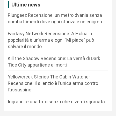
z
Ultime news
i
Plungeez Recensione: un metroidvania senza
o
combattimenti dove ogni stanza è un enigma
n
Fantasy Network Recensione: A Holua la
e
popolarità è un’arma e ogni “Mi piace” può
a
salvare il mondo
r
Kill the Shadow Recensione: La verità di Dark
t
Tide City appartiene ai morti
i
c
Yellowcreek Stories The Cabin Watcher
Recensione: Il silenzio è l’unica arma contro
o
l’assassino
l
i
Ingrandire una foto senza che diventi sgranata