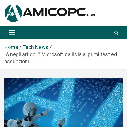
S
a
l
t
Novità Tecnologiche: Guide e News
Amicopc.com
a
a
l
Home
Tech News
c
IA negli articoli? Microsoft da il via ai primi test ed
o
assunzioni
n
t
e
n
u
t
o