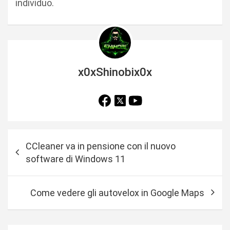
individuo.
x0xShinobix0x
N
CCleaner va in pensione con il nuovo
a
software di Windows 11
v
i
Come vedere gli autovelox in Google Maps
g
a